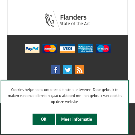
Cookies helpen ons om onze diensten te leveren. Door gebruik te
maken van onze diensten, gaat u akkoord met het gebruik van cookies
op deze website.
Powered by
nopCommerce
OK
Meer informatie
Designed by
Nop-Templates.com
Copyright ; 2026 www.supaturf.be. Alle rechten voorbehouden.