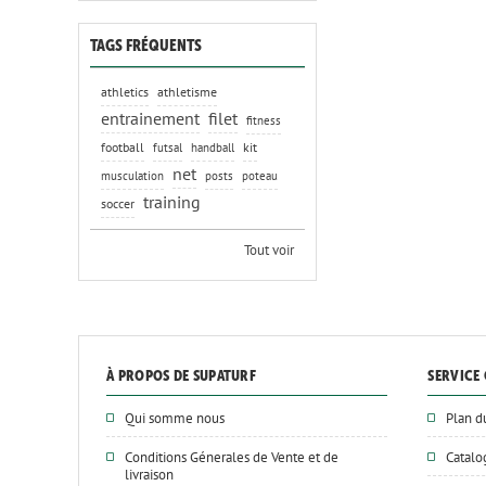
TAGS FRÉQUENTS
athletics
athletisme
entrainement
filet
fitness
football
kit
futsal
handball
net
musculation
posts
poteau
training
soccer
Tout voir
À PROPOS DE SUPATURF
SERVICE 
Qui somme nous
Plan d
Conditions Génerales de Vente et de
Catal
livraison