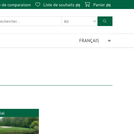
e de comparaison
Liste de souhaits
Panier
0
0
ial