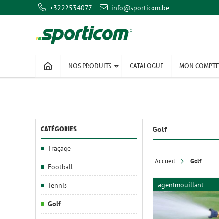
+3222534077
info@sporticom.be
NOS PRODUITS
CATALOGUE
MON COMPTE
Golf
CATÉGORIES
Traçage
Accueil
Golf
Football
agentmouillant
Tennis
Golf