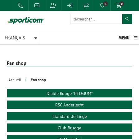
0
0
MENU
Fan shop
Accueil
Fan shop
Diable Rouge "BELGIUM"
RSC Anderlecht
Standard de Liege
Club Brugge