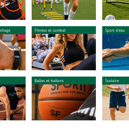
ichage
Fitness et combat
Sport d'eau
Balles et ballons
Scolaire