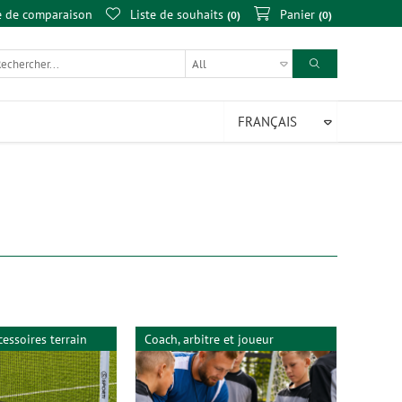
e de comparaison
Liste de souhaits
Panier
0
0
cessoires terrain
Coach, arbitre et joueur