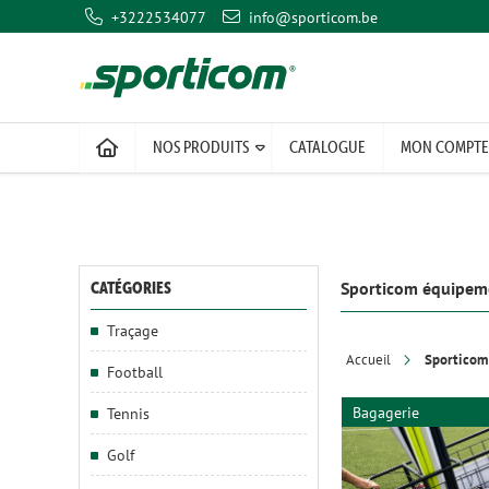
+3222534077
info@sporticom.be
NOS PRODUITS
CATALOGUE
MON COMPTE
Sporticom équipeme
CATÉGORIES
Traçage
Accueil
Sporticom
Football
Bagagerie
Tennis
Golf