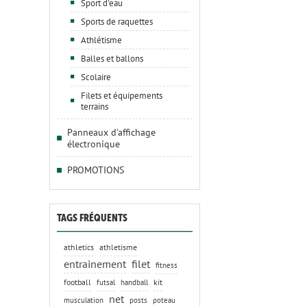
Sport d'eau
Sports de raquettes
Athlétisme
Balles et ballons
Scolaire
Filets et équipements
terrains
Panneaux d’affichage
électronique
PROMOTIONS
TAGS FRÉQUENTS
athletics
athletisme
entrainement
filet
fitness
football
kit
futsal
handball
net
musculation
posts
poteau