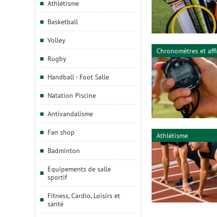
Athlétisme
Basketball
Volley
Chronomètres et aff
Rugby
Handball - Foot Salle
Natation Piscine
Antivandalisme
Fan shop
Athlétisme
Badminton
Equipements de salle
sportif
Fitness, Cardio, Loisirs et
santé