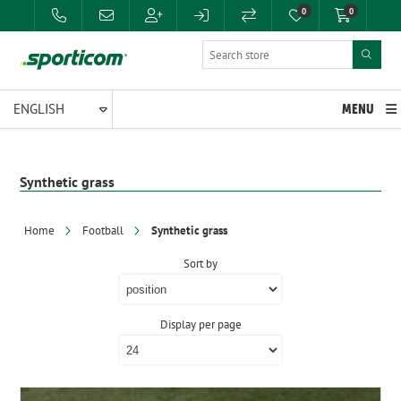
0
0
MENU
Synthetic grass
Home
Football
Synthetic grass
Sort by
Display per page