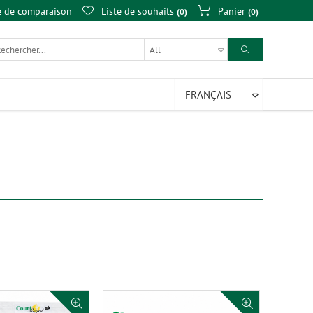
e de comparaison
Liste de souhaits
Panier
0
0