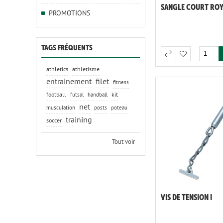
SANGLE COURT ROY
PROMOTIONS
TAGS FRÉQUENTS
athletics
athletisme
entrainement
filet
fitness
football
kit
futsal
handball
net
musculation
posts
poteau
training
soccer
Tout voir
VIS DE TENSION I