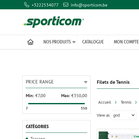
+3222534077
info@sporticom.be
NOS PRODUITS
CATALOGUE
MON COMPTE
PRICE RANGE
Filets de Tennis
Min:
€7,00
Max:
€350,00
Accueil
Tennis
7
350
View as
CATÉGORIES
Traçage